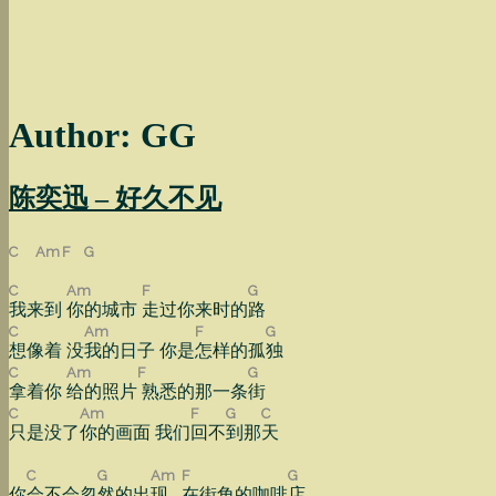
Author:
GG
陈奕迅 – 好久不见
C
Am
F
G
C
Am
F
G
我来到
你的城市
走过你来时的
路
C
Am
F
G
想像着 没
我的日子 你是
怎样的孤
独
C
Am
F
G
拿着你
给的照片
熟悉的那一条
街
C
Am
F
G
C
只是没了
你的画面 我们
回不
到那
天
C
G
Am
F
G
你
会不会忽
然的出
现
在街角的咖啡
店