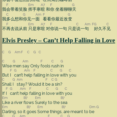
F
Em
A7
F
G
我
会带着笑脸
挥手寒
暄 和
你 坐着聊聊
天
C
G
Am
F
G
我
多么想和
你见一
面
看看你最近改
变
F
Em
A7
F
C
Am
F
G
C
不
再去说从前
只是寒
喧 对
你说一句 只是
说一
句
好久不
见
Elvis Presley – Can’t Help Falling in Love
C
G
Am
F
C
G
C
C
G
Am
F
C
G
Wise
men
say Only
fools
rush
in
F
G
Am
F
C
G
C
But
I
can’t
help
falling in
love
with
you
C
G
Am
F
C
G
Shall
I
stay? Would it
be
a
sin?
F
G
Am
F
C
G
C
If
I
can’t
help
falling in
love
with
you
Em
B7
Em
B7
Like a river
flows
Surely to the
sea
Em
B7
Em
B7
Dm
G
Darling, so it
goes
Some things
, are meant to
be
C
G
Am
F
C
G