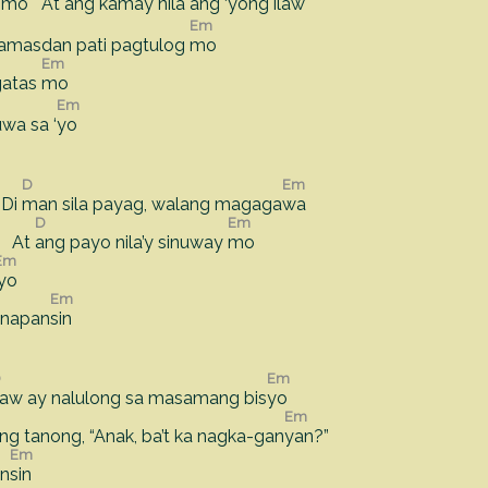
g mo At
ang kamay nila ang ‘yong i
law
Em
amasdan pati pagtulog
mo
Em
gatas
mo
Em
wa sa ‘
yo
D
Em
 Di
man sila payag, walang magaga
wa
D
Em
o At
ang payo nila’y sinuway
mo
Em
‘yo
Em
inapan
sin
D
Em
aw ay nalulong sa masamang bis
yo
Em
ng tanong, “Anak, ba’t ka nagka-gan
yan?”
Em
an
sin