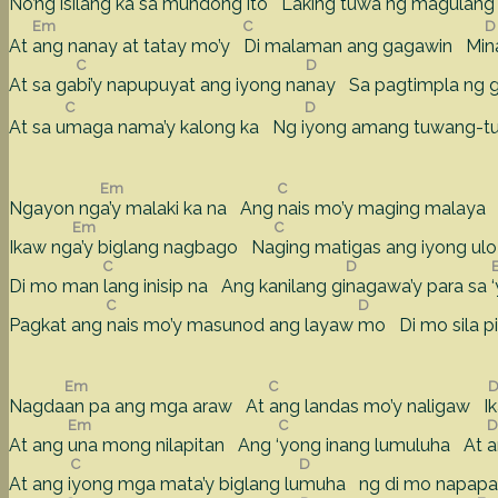
No’ng i
silang ka sa mundong ito La
king tuwa ng magulan
Em
C
D
At
ang nanay at tatay mo’y
Di malaman ang gagawin Mi
n
C
D
At sa ga
bi’y napupuyat ang iyong na
nay Sa pagtimpla ng 
C
D
At sa u
maga nama’y kalong ka Ng i
yong amang tuwang-tu
Em
C
Ngayon ng
a’y malaki ka na Ang
nais mo’y maging malaya
Em
C
Ikaw ng
a’y biglang nagbago Na
ging matigas ang iyong ul
C
D
Di mo man
lang inisip na Ang kanilang gi
nagawa’y para sa
C
D
Pagkat ang
nais mo’y masunod ang layaw
mo Di mo sila p
Em
C
Nagda
an pa ang mga araw At
ang landas mo’y naligaw I
k
Em
C
D
At ang
una mong nilapitan Ang ‘
yong inang lumuluha At
a
C
D
At ang i
yong mga mata’y biglang lu
muha ng di mo napap