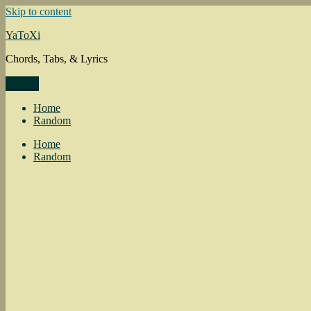
Skip to content
YaToXi
Chords, Tabs, & Lyrics
Menu
Home
Random
Home
Random