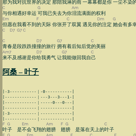
那为我对抗世界
的决定 那陪我
淋的雨 一幕幕
都是你 一尘
不染
C
G
Am
与你相遇好幸运
可我已失去为你
泪流满面的权利
Em
F
C
Dm
G
但愿在我看不到
的天际 你张开
了双翼 遇见你
的注定
她会有多
C
D7
G7
C
C
D7
G7
C
青春是段跌跌撞
撞的旅行
拥有着后知后觉
的美丽
Am7
D7
G7
C
来不及感谢是你
给我勇气 让
我能做回我自
己
阿桑 – 叶子
|-3-----------｜-0-----------|

|-------------｜---3---3---1-|

|-------------｜-----0---0---|

|-------------｜-------------|

|-3-----------｜-------------|

F
G
Em
Am
F
G
C
叶
子 是
不会飞翔的
翅膀
翅
膀 是落在天上的
叶子
F
G
Em
Am
F
C
F