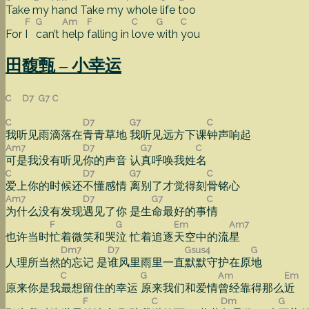
Take
my
hand Take my
whole
life
too
F
G
Am
F
C
G
C
For
I
can’t
help
falling in
love
with
you
田馥甄 – 小幸运
C
D7
G7
C
C
D7
G7
C
我听见雨滴落在
青青草地
我听见远方下课
钟声响起
Am7
D7
G7
C
可是我没有听见
你的声音 认
真呼唤我姓
名
C
D7
G7
C
爱上你的时候还
不懂感情
离别了才觉得刻
骨铭心
Am7
D7
G7
C
为什么没有发现
遇见了你 是生
命最好的事
情
F
G
Em
Am7
也许当时
忙着微笑和哭
泣 忙着追逐
天空中的流
星
Dm7
D7
Gsus4
G
人理所当然
的忘记 是
谁风里雨里一直
默默守护在原
地
C
G
Am
Em
原来你是我
最想留住的幸运
原来我们和爱情
曾经靠得那么
近
F
C
Dm
G