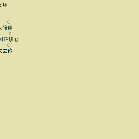
飞翔
G
人陪
伴
C
对话
谈心
C
失去
你