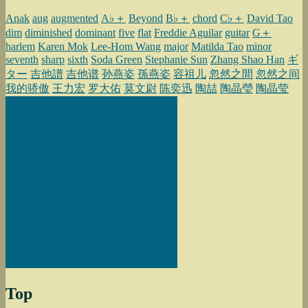
Anak
aug
augmented
A♭＋
Beyond
B♭＋
chord
C♭＋
David Tao
dim
diminished
dominant
five
flat
Freddie Aguilar
guitar
G＋
harlem
Karen Mok
Lee-Hom Wang
major
Matilda Tao
minor
seventh
sharp
sixth
Soda Green
Stephanie Sun
Zhang Shao Han
ギ
ター
吉他譜
吉他谱
孙燕姿
孫燕姿
容祖儿
忽然之間
忽然之间
我的骄傲
王力宏
罗大佑
莫文尉
陈奕迅
陶喆
陶晶瑩
陶晶莹
Top