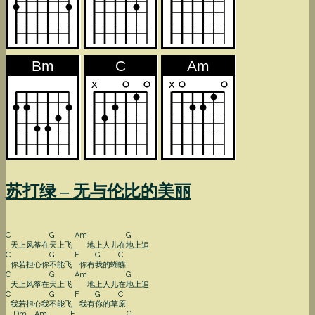
苏打绿 – 无与伦比的美丽
C
G
Am
G
天上风筝在
天上飞
地上人儿在
地上追
C
G
F
G
C
你若担心你
不能飞
你有
我的蝴
蝶
C
G
Am
G
天上风筝在
天上飞
地上人儿在
地上追
C
G
F
G
C
我若担心我
不能飞
我有
你的草
原
Dm
Am
F
G