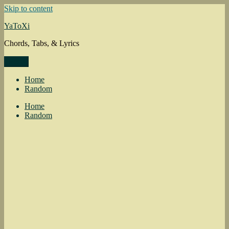
Skip to content
YaToXi
Chords, Tabs, & Lyrics
Menu
Home
Random
Home
Random