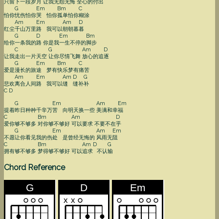
只
留下一段岁月
让我无怨无悔
全心的付
出
G
Em
Bm
C
怕你
忧伤怕你
哭
怕你
孤单怕你
糊涂
Am
Em
Am
D
红尘
千山万里
路
我可以
朝朝暮
暮
G
D
Em
Bm
给你
一条我的
路
你是我
一生不停的
脚步
C
G
Am
D
让我
走出一片天空
让你尽情飞舞
放心的追
逐
G
Em
Bm
C
爱是
漫长的旅
途
梦有
快乐梦有
痛苦
Am
Em
Am
D
G
悲欢
离合人间
路
我可以
缝
缝补
补
C
D
G
Em
Am
Em
提着
昨日种种千辛万
苦
向明天换一些
美满和幸
福
C
Bm
Am
D
爱你够不够多
对你够不够好
可以要求
不要不在
乎
G
Em
Am
Em
不愿
让你看见我的伤
处
是曾经无悔的
风雨无
阻
C
Bm
Am
D
G
拥有够不够多
梦得够不够好
可以
追求
不认
输
Chord Reference