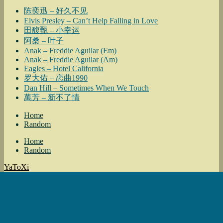
陈奕迅 – 好久不见
Elvis Presley – Can’t Help Falling in Love
田馥甄 – 小幸运
阿桑 – 叶子
Anak – Freddie Aguilar (Em)
Anak – Freddie Aguilar (Am)
Eagles – Hotel California
罗大佑 – 恋曲1990
Dan Hill – Sometimes When We Touch
萬芳 – 新不了情
Home
Random
Home
Random
YaToXi