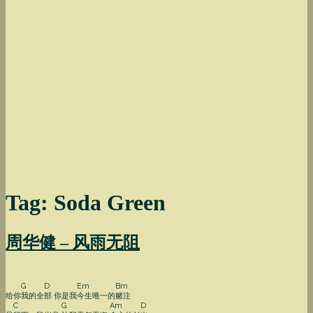
Tag: Soda Green
周华健 – 风雨无阻
G
D
Em
Bm
给你
我的全
部
你是我
今生唯一的
赌注
C
G
Am
D