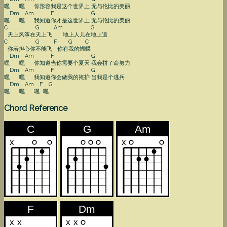
嘿
嘿
你形容
我是这个世界上
无与伦比的美丽
Dm
Am
F
G
嘿
嘿
我知道
你才是这世界上
无与伦比的美丽
C
G
Am
G
天上风筝在
天上飞
地上人儿在
地上追
C
G
F
G
C
你若担心你
不能飞
你有
我的蝴
蝶
Dm
Am
F
G
嘿
嘿
你知道
当你需要个夏天
我会拼了命努力
Dm
Am
F
G
嘿
嘿
我知道
你会做我的掩护
当我是个逃兵
Dm
Am
F
G
嘿
嘿
嘿
嘿
Chord Reference