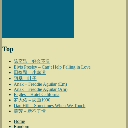
Top
陈奕迅 – 好久不见
Elvis Presley – Can’t Help Falling in Love
田馥甄 – 小幸运
阿桑 – 叶子
Anak – Freddie Aguilar (Em)
Anak – Freddie Aguilar (Am)
Eagles – Hotel California
罗大佑 – 恋曲1990
Dan Hill – Sometimes When We Touch
萬芳 – 新不了情
Home
Random