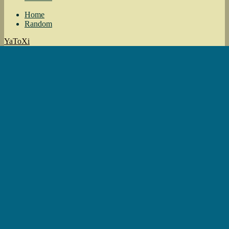
Home
Random
YaToXi