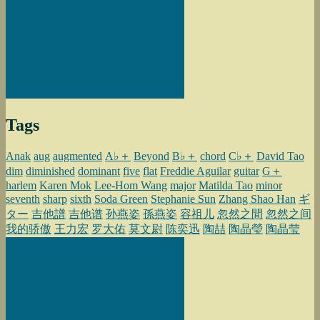
Tags
Anak
aug
augmented
A♭＋
Beyond
B♭＋
chord
C♭＋
David Tao
dim
diminished
dominant
five
flat
Freddie Aguilar
guitar
G＋
harlem
Karen Mok
Lee-Hom Wang
major
Matilda Tao
minor
seventh
sharp
sixth
Soda Green
Stephanie Sun
Zhang Shao Han
ギ
ター
吉他譜
吉他谱
孙燕姿
孫燕姿
容祖儿
忽然之間
忽然之间
我的骄傲
王力宏
罗大佑
莫文尉
陈奕迅
陶喆
陶晶瑩
陶晶莹