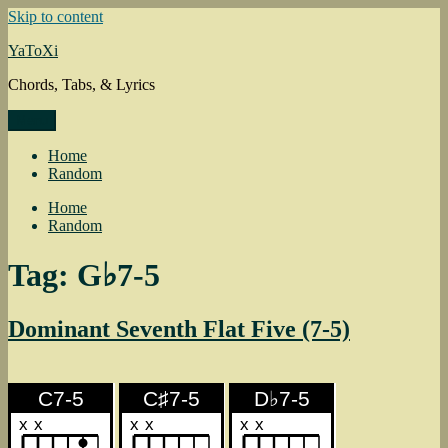
Skip to content
YaToXi
Chords, Tabs, & Lyrics
Menu
Home
Random
Home
Random
Tag: G♭7-5
Dominant Seventh Flat Five (7-5)