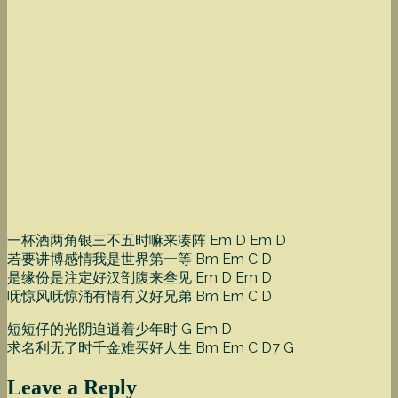
一杯酒两角银三不五时嘛来凑阵 Em D Em D
若要讲博感情我是世界第一等 Bm Em C D
是缘份是注定好汉剖腹来叁见 Em D Em D
呒惊风呒惊涌有情有义好兄弟 Bm Em C D
短短仔的光阴迫逍着少年时 G Em D
求名利无了时千金难买好人生 Bm Em C D7 G
Leave a Reply