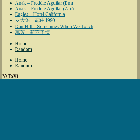
Anak – Freddie Aguilar (Em)
Anak – Freddie Aguilar (Am)
Eagles – Hotel California
罗大佑 – 恋曲1990
Dan Hill – Sometimes When We Touch
萬芳 – 新不了情
Home
Random
Home
Random
YaToXi