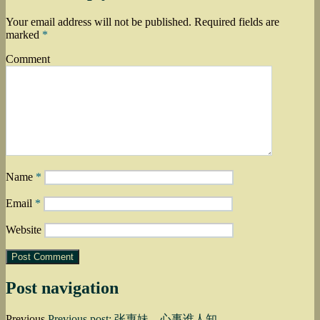
Your email address will not be published.
Required fields are
marked
*
Comment
Name
*
Email
*
Website
Post navigation
Previous
Previous post:
张惠妹 – 心事谁人知