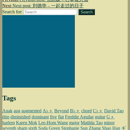
Next
Next post:
刘德华 – 一起走过的日子
Search for:
Search
Tags
Anak
aug
augmented
A♭＋
Beyond
B♭＋
chord
C♭＋
David Tao
dim
diminished
dominant
five
flat
Freddie Aguilar
guitar
G＋
harlem
Karen Mok
Lee-Hom Wang
major
Matilda Tao
minor
seventh
sharp
sixth
Soda Green
Stephanie Sun
Zhang Shao Han
ギ