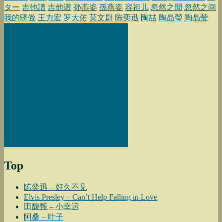
ター
吉他譜
吉他谱
孙燕姿
孫燕姿
容祖儿
忽然之間
忽然之间
我的骄傲
王力宏
罗大佑
莫文尉
陈奕迅
陶喆
陶晶瑩
陶晶莹
Top
陈奕迅 – 好久不见
Elvis Presley – Can’t Help Falling in Love
田馥甄 – 小幸运
阿桑 – 叶子