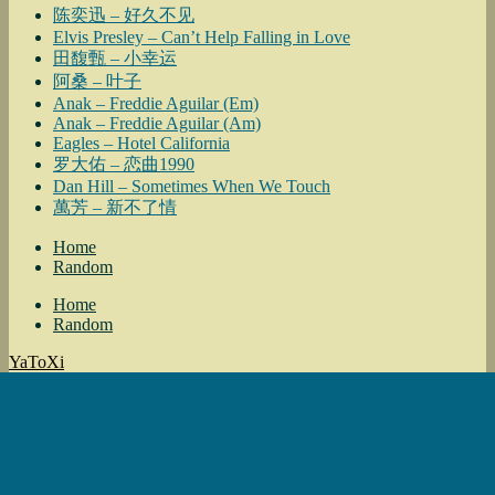
陈奕迅 – 好久不见
Elvis Presley – Can’t Help Falling in Love
田馥甄 – 小幸运
阿桑 – 叶子
Anak – Freddie Aguilar (Em)
Anak – Freddie Aguilar (Am)
Eagles – Hotel California
罗大佑 – 恋曲1990
Dan Hill – Sometimes When We Touch
萬芳 – 新不了情
Home
Random
Home
Random
YaToXi