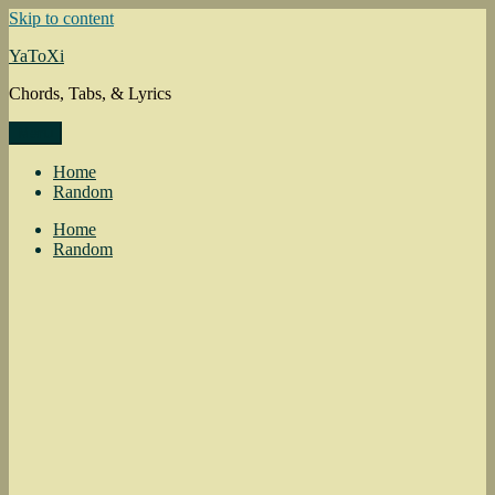
Skip to content
YaToXi
Chords, Tabs, & Lyrics
Menu
Home
Random
Home
Random