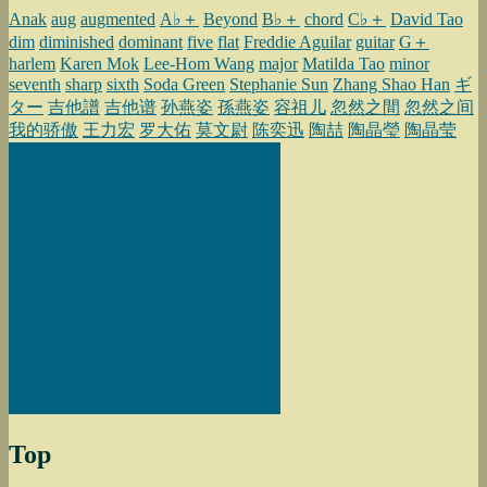
Anak
aug
augmented
A♭＋
Beyond
B♭＋
chord
C♭＋
David Tao
dim
diminished
dominant
five
flat
Freddie Aguilar
guitar
G＋
harlem
Karen Mok
Lee-Hom Wang
major
Matilda Tao
minor
seventh
sharp
sixth
Soda Green
Stephanie Sun
Zhang Shao Han
ギ
ター
吉他譜
吉他谱
孙燕姿
孫燕姿
容祖儿
忽然之間
忽然之间
我的骄傲
王力宏
罗大佑
莫文尉
陈奕迅
陶喆
陶晶瑩
陶晶莹
Top