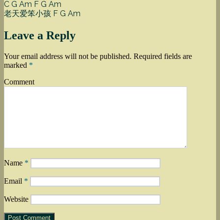
C G Am F G Am
老天爱笨小孩 F G Am
Leave a Reply
Your email address will not be published.
Required fields are
marked
*
Comment
Name
*
Email
*
Website