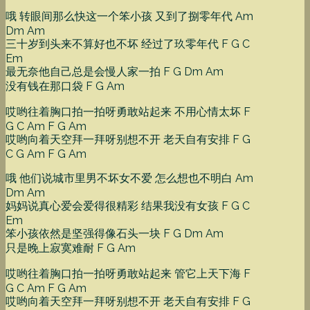
哦 转眼间那么快这一个笨小孩 又到了捌零年代 Am
Dm Am
三十岁到头来不算好也不坏 经过了玖零年代 F G C
Em
最无奈他自己总是会慢人家一拍 F G Dm Am
没有钱在那口袋 F G Am
哎哟往着胸口拍一拍呀勇敢站起来 不用心情太坏 F
G C Am F G Am
哎哟向着天空拜一拜呀别想不开 老天自有安排 F G
C G Am F G Am
哦 他们说城市里男不坏女不爱 怎么想也不明白 Am
Dm Am
妈妈说真心爱会爱得很精彩 结果我没有女孩 F G C
Em
笨小孩依然是坚强得像石头一块 F G Dm Am
只是晚上寂寞难耐 F G Am
哎哟往着胸口拍一拍呀勇敢站起来 管它上天下海 F
G C Am F G Am
哎哟向着天空拜一拜呀别想不开 老天自有安排 F G