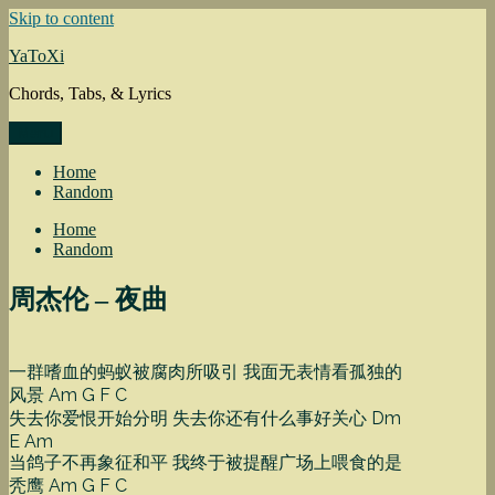
Skip to content
YaToXi
Chords, Tabs, & Lyrics
Menu
Home
Random
Home
Random
周杰伦 – 夜曲
一群嗜血的蚂蚁被腐肉所吸引 我面无表情看孤独的
风景 Am G F C
失去你爱恨开始分明 失去你还有什么事好关心 Dm
E Am
当鸽子不再象征和平 我终于被提醒广场上喂食的是
秃鹰 Am G F C