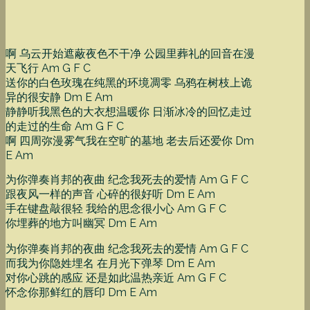
啊 乌云开始遮蔽夜色不干净 公园里葬礼的回音在漫
天飞行 Am G F C
送你的白色玫瑰在纯黑的环境凋零 乌鸦在树枝上诡
异的很安静 Dm E Am
静静听我黑色的大衣想温暖你 日渐冰冷的回忆走过
的走过的生命 Am G F C
啊 四周弥漫雾气我在空旷的墓地 老去后还爱你 Dm
E Am
为你弹奏肖邦的夜曲 纪念我死去的爱情 Am G F C
跟夜风一样的声音 心碎的很好听 Dm E Am
手在键盘敲很轻 我给的思念很小心 Am G F C
你埋葬的地方叫幽冥 Dm E Am
为你弹奏肖邦的夜曲 纪念我死去的爱情 Am G F C
而我为你隐姓埋名 在月光下弹琴 Dm E Am
对你心跳的感应 还是如此温热亲近 Am G F C
怀念你那鲜红的唇印 Dm E Am