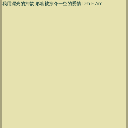
我用漂亮的押韵 形容被掠夺一空的爱情 Dm E Am