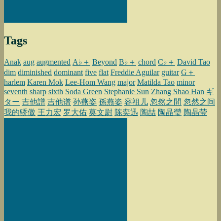
Tags
Anak
aug
augmented
A♭＋
Beyond
B♭＋
chord
C♭＋
David Tao
dim
diminished
dominant
five
flat
Freddie Aguilar
guitar
G＋
harlem
Karen Mok
Lee-Hom Wang
major
Matilda Tao
minor
seventh
sharp
sixth
Soda Green
Stephanie Sun
Zhang Shao Han
ギ
ター
吉他譜
吉他谱
孙燕姿
孫燕姿
容祖儿
忽然之間
忽然之间
我的骄傲
王力宏
罗大佑
莫文尉
陈奕迅
陶喆
陶晶瑩
陶晶莹