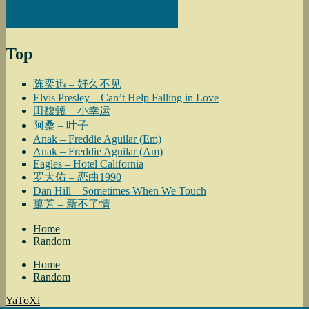
Top
陈奕迅 – 好久不见
Elvis Presley – Can’t Help Falling in Love
田馥甄 – 小幸运
阿桑 – 叶子
Anak – Freddie Aguilar (Em)
Anak – Freddie Aguilar (Am)
Eagles – Hotel California
罗大佑 – 恋曲1990
Dan Hill – Sometimes When We Touch
萬芳 – 新不了情
Home
Random
Home
Random
YaToXi