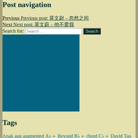
Post navigation
Previous
Previous post:
莫文尉 – 忽然之间
Next
Next post:
莫文蔚 – 他不爱我
Search for:
Search
Tags
Anak
aug
augmented
A♭＋
Beyond
B♭＋
chord
C♭＋
David Tao