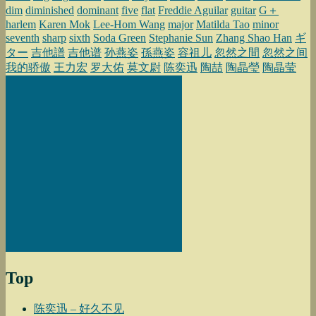
dim
diminished
dominant
five
flat
Freddie Aguilar
guitar
G＋
harlem
Karen Mok
Lee-Hom Wang
major
Matilda Tao
minor
seventh
sharp
sixth
Soda Green
Stephanie Sun
Zhang Shao Han
ギ
ター
吉他譜
吉他谱
孙燕姿
孫燕姿
容祖儿
忽然之間
忽然之间
我的骄傲
王力宏
罗大佑
莫文尉
陈奕迅
陶喆
陶晶瑩
陶晶莹
Top
陈奕迅 – 好久不见