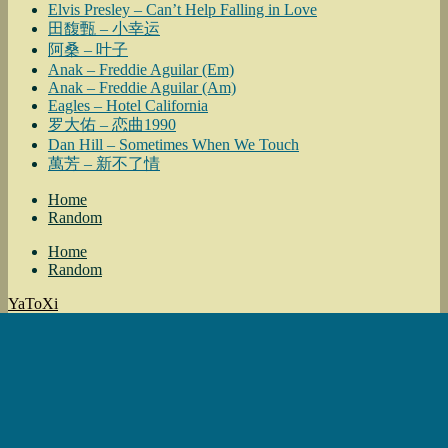
Elvis Presley – Can’t Help Falling in Love
田馥甄 – 小幸运
阿桑 – 叶子
Anak – Freddie Aguilar (Em)
Anak – Freddie Aguilar (Am)
Eagles – Hotel California
罗大佑 – 恋曲1990
Dan Hill – Sometimes When We Touch
萬芳 – 新不了情
Home
Random
Home
Random
YaToXi