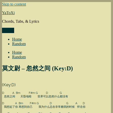
Skip to content
YaToXi
Chords, Tabs, & Lyrics
Menu
Home
Random
Home
Random
莫文尉 – 忽然之间 (Key:D)
(Key:D)
D
A
Bm
F#m
G
D
G
忽然之
间
天昏地
暗
世界可
以忽然什么
都没有
D
A
Bm
F#m
G
D
G
A
D
我想起了
你
再想到自
己
我为什么
总在非常脆弱
的时候
怀念
你