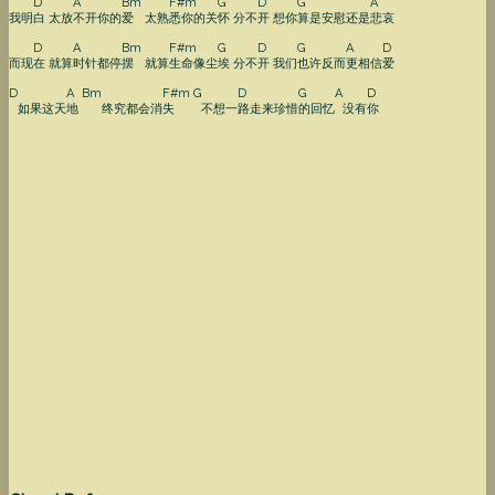
D
A
Bm
F#m
G
D
G
A
我明
白
太放
不开你的
爱
太熟
悉你的关
怀
分不
开
想你
算是安慰还是
悲哀
D
A
Bm
F#m
G
D
G
A
D
而现
在
就算
时针都停
摆
就算
生命像尘
埃
分不
开
我们
也许反而
更相信
爱
D
A
Bm
F#m
G
D
G
A
D
如果这天
地
终究都会消
失
不想一
路走来珍惜
的回忆
没有
你