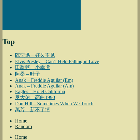
Top
陈奕迅 – 好久不见
Elvis Presley – Can’t Help Falling in Love
田馥甄 – 小幸运
阿桑 – 叶子
Anak – Freddie Aguilar (Em)
Anak – Freddie Aguilar (Am)
Eagles – Hotel California
罗大佑 – 恋曲1990
Dan Hill – Sometimes When We Touch
萬芳 – 新不了情
Home
Random
Home