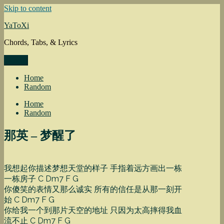
Skip to content
YaToXi
Chords, Tabs, & Lyrics
Menu
Home
Random
Home
Random
那英 – 梦醒了
我想起你描述梦想天堂的样子 手指着远方画出一栋
一栋房子 C Dm7 F G
你傻笑的表情又那么诚实 所有的信任是从那一刻开
始 C Dm7 F G
你给我一个到那片天空的地址 只因为太高摔得我血
流不止 C Dm7 F G