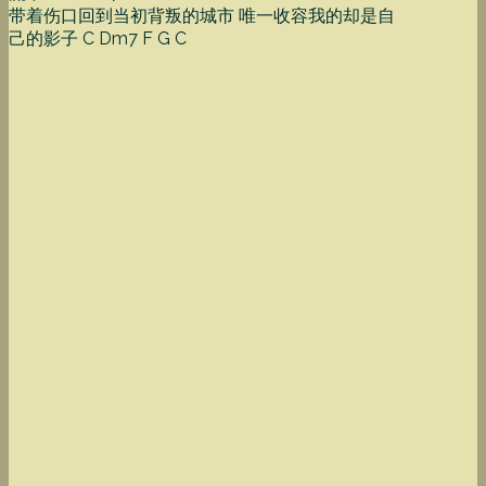
带着伤口回到当初背叛的城市 唯一收容我的却是自
己的影子 C Dm7 F G C