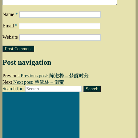
Name
*
Email
*
Website
Post navigation
Previous
Previous post:
陈淑桦 – 梦醒时分
Next
Next post:
蔡依林 – 倒带
Search for:
Search