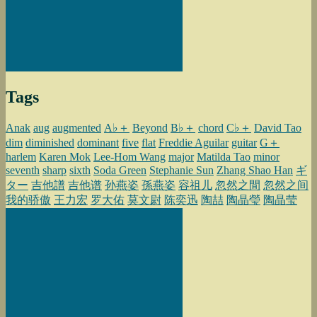
Tags
Anak
aug
augmented
A♭＋
Beyond
B♭＋
chord
C♭＋
David Tao
dim
diminished
dominant
five
flat
Freddie Aguilar
guitar
G＋
harlem
Karen Mok
Lee-Hom Wang
major
Matilda Tao
minor
seventh
sharp
sixth
Soda Green
Stephanie Sun
Zhang Shao Han
ギ
ター
吉他譜
吉他谱
孙燕姿
孫燕姿
容祖儿
忽然之間
忽然之间
我的骄傲
王力宏
罗大佑
莫文尉
陈奕迅
陶喆
陶晶瑩
陶晶莹