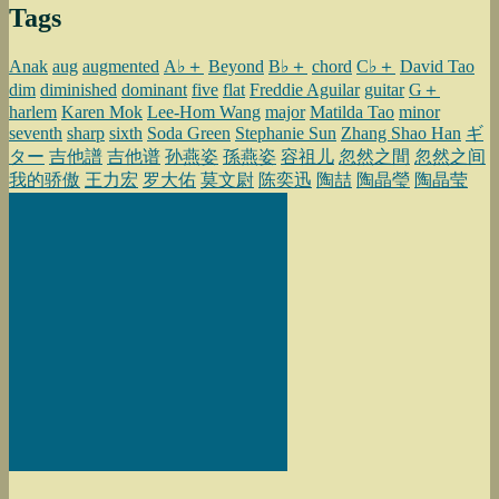
Tags
Anak
aug
augmented
A♭＋
Beyond
B♭＋
chord
C♭＋
David Tao
dim
diminished
dominant
five
flat
Freddie Aguilar
guitar
G＋
harlem
Karen Mok
Lee-Hom Wang
major
Matilda Tao
minor
seventh
sharp
sixth
Soda Green
Stephanie Sun
Zhang Shao Han
ギ
ター
吉他譜
吉他谱
孙燕姿
孫燕姿
容祖儿
忽然之間
忽然之间
我的骄傲
王力宏
罗大佑
莫文尉
陈奕迅
陶喆
陶晶瑩
陶晶莹