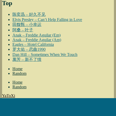
Top
陈奕迅 – 好久不见
Elvis Presley – Can’t Help Falling in Love
田馥甄 – 小幸运
阿桑 – 叶子
Anak – Freddie Aguilar (Em)
Anak – Freddie Aguilar (Am)
Eagles – Hotel California
罗大佑 – 恋曲1990
Dan Hill – Sometimes When We Touch
萬芳 – 新不了情
Home
Random
Home
Random
YaToXi