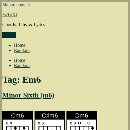
Skip to content
YaToXi
Chords, Tabs, & Lyrics
Menu
Home
Random
Home
Random
Tag: Em6
Minor Sixth (m6)